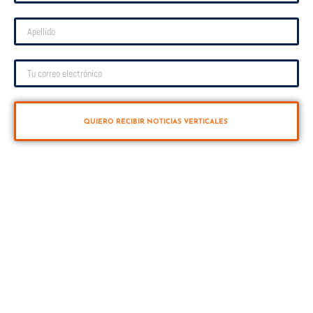
QUIERO RECIBIR NOTICIAS VERTICALES
VUELTA VERTICAL
Vuelta al mundo a vela en sentido Sur-Norte (Antártico y Ártico) a través de los
cinco océanos. 40.000 millas en 12 meses. Primera vuelta al mundo a vela
retransmitida en directo las 24 horas en Youtube.