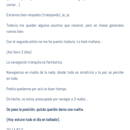
comer…)
Estamos bien relajados (trabajando), je, je.
Todavía me quedan algunos asuntos que resolver, pero en líneas generales
vamos bien.
Con el segundo piloto no me he puesto todavía. Lo haré mañana…
(Así llevo 3 días).
La navegación tranquila es fantástica.
Navegamos en medio de la nada, donde todo es simétrico y la paz se percibe
en todo.
Podría quedarme por acá un buen tiempo.
De hecho, no estoy preocupado por navegar a 3 nudos…
Os paso la posición, quizás queráis daros una vuelta.
(Hoy estuve todo el día en bañador).
20.14,82 S