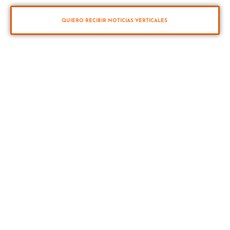
QUIERO RECIBIR NOTICIAS VERTICALES
VUELTA VERTICAL
Vuelta al mundo a vela en sentido Sur-Norte (Antártico y Ártico) a través de los
cinco océanos. 40.000 millas en 12 meses. Primera vuelta al mundo a vela
retransmitida en directo las 24 horas en Youtube.
INICIO
🔴 DIRECTO
TELEGRAM
LA EXPEDICIÓN
BITÁCORA