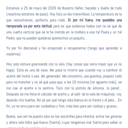
Estamos a 25 de mayo del 2026 de Nuestro Señor, hacedor y dueño de todo
(nosotros estamos de paso). Hoy hizo un día maravilloso. La temperatura es la
que necesitamos, perfecta para todo.
Si por mí fuera, me quedaba una
temporada ya por esta latitud
, pero es que andamos liados con no sé qué de
una vuelta vertical que se le ha metido en la mollera a una tal Paula y un tal
Pedro, que no pueden quedarse quietecitos un poquito…
Ya por fin descansé y he empezado a recuperarme (tengo que aprender a
medirme).
Hoy solo estuve guarreando con la sika (hay cosas que sería mejor que yo no
haga). Esta es una de esas. Me pasa lo mismo que cuando voy a cambiar el
aceite del motor o sea del generador. Me concentro, uso guantes, preparo todo
para no manchar y no sé qué pasa que, a los 10 minutos (no aguanto más), se
me cae el aceite a la sentina. Toco con la pistola de silicona, la pared…
Después se me llena el calzado de aceite y, al salir de la sala de máquinas, voy
dejando mis huellas. No sé por qué tengo sika blanca en la frente y el pelo… En
fin, yo no sirvo para ser cuidadoso y fino, más bien para ser ruidoso y grueso…
Bueno, aun así he puesto sika en las escotillas para intentar evitar las goteras
y ahora solo falta que llueva (fuerte) o que tengamos mar fuerte para saber si