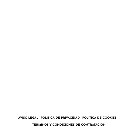
COLABORA
TIENDA
CONTACTO
Pedro – Alegría Marineros
Paula – Allende los Mares
CONTACTAR
ENGLISH
AVISO LEGAL
POLÍTICA DE PRIVACIDAD
POLÍTICA DE COOKIES
TÉRMINOS Y CONDICIONES DE CONTRATACIÓN