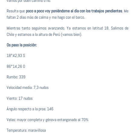
vamos por buen camino o no.
Resulta que
poco a poco voy poniéndome al día con los trabajos pendientes
. Me
faltan 2 días más de calma y me hago con el barco.
Mientras tanto seguimos avanzando. Ya estamos en latitud 18. Salimos de
Chile y estamos a la altura de Perú (vamos bien).
Os paso la posición:
18°42,93 S
86°14,26 O
Rumbo: 339
Velocidad media: 7,3 nudos
Viento: 17 nudos
Ángulo respecto a la proa: 146
Velas: mayor completa y génova entangonado al 70%
Temperatura: maravillosa