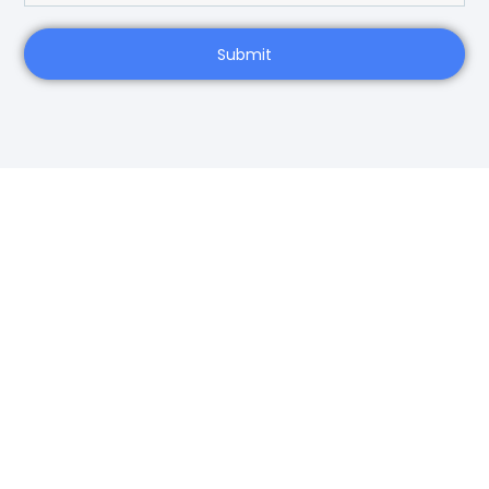
Submit
VUELTA VERTICAL
Vuelta al mundo a vela en sentido Sur-Norte (Antártico y Ártico) a través de los
cinco océanos. 40.000 millas en 12 meses. Primera vuelta al mundo a vela
retransmitida en directo las 24 horas en Youtube.
INICIO
🔴 DIRECTO
TELEGRAM
LA EXPEDICIÓN