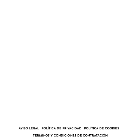
BITÁCORA
COLABORA
TIENDA
CONTACTO
Pedro – Alegría Marineros
Paula – Allende los Mares
CONTACTAR
ENGLISH
AVISO LEGAL
POLÍTICA DE PRIVACIDAD
POLÍTICA DE COOKIES
TÉRMINOS Y CONDICIONES DE CONTRATACIÓN