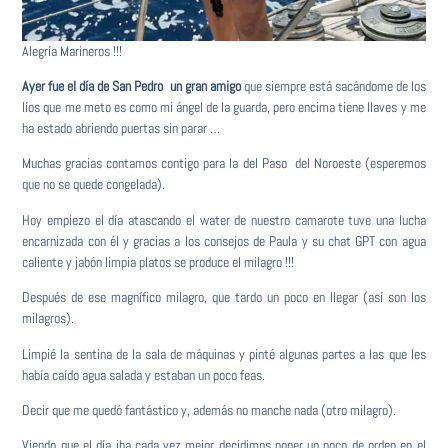
Alegría Marineros !!!
Ayer fue el día de San Pedro un gran amigo
que siempre está sacándome de los
líos que me meto es como mi ángel de la guarda, pero encima tiene llaves y me
ha estado abriendo puertas sin parar …
Muchas gracias contamos contigo para la del Paso del Noroeste (esperemos
que no se quede congelada).
Hoy empiezo el día atascando el water de nuestro camarote tuve una lucha
encarnizada con él y gracias a los consejos de Paula y su chat GPT con agua
caliente y jabón limpia platos se produce el milagro !!!
Después de ese magnífico milagro, que tardo un poco en llegar (así son los
milagros).
Limpié la sentina de la sala de máquinas y pinté algunas partes a las que les
había caído agua salada y estaban un poco feas.
Decir que me quedó fantástico y, además no manche nada (otro milagro).
Viendo que el día iba cada vez mejor decidimos poner un poco de orden en el