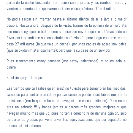
parte de la noche buscando información sobre jarcias y los rombos, mares y
vientos predominantes que vamos a tener estas próximas 10 mil millas.
No podía zarpar sin intentar, hasta el último aliento, dejar la jarcia lo mejor
posible. Hasta ahora, después de lo visto, fiarme de la opinión de un jarcista
con mucho ego que te trata como si fueses un novato, que te está haciendo un
favor por transmitirte sus conocimientos “divinos”, para luego cobrarte -en mi
caso 27 mil euros (lo que vale un coche)- por unos cables de acero inoxidable
(que se oxidan misteriosamente); pero que la culpa es de un servidor…
Pues francamente estoy cansado (me estoy calentando), y no es solo el
dinero.
Es el riesgo y el tiempo.
Ese tiempo que tú (sabes quién eres) no tuviste para tomar bien las medidas,
tampoco para sentarte un rato y pensar cómo se puede hacer bien o mejorar la
resistencia (era lo que un humilde navegante te estaba pidiendo). Pues como
eres un sobrado !!! y haces jarcias a barcos más grandes, mejores y que
navegan mucho más que yo, pues no tenía derecho ni de dar una opinión, solo
de darte las gracias por venir a ver tus equivocaciones, que por supuesto no
reconociste ni lo harás…