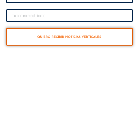
QUIERO RECIBIR NOTICIAS VERTICALES
VUELTA VERTICAL
Vuelta al mundo a vela en sentido Sur-Norte (Antártico y Ártico) a través de los
cinco océanos. 40.000 millas en 12 meses. Primera vuelta al mundo a vela
retransmitida en directo las 24 horas en Youtube.
INICIO
🔴 DIRECTO