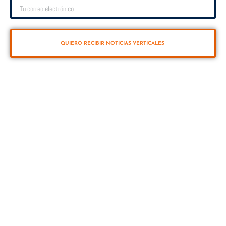
QUIERO RECIBIR NOTICIAS VERTICALES
VUELTA VERTICAL
Vuelta al mundo a vela en sentido Sur-Norte (Antártico y Ártico) a través de los
cinco océanos. 40.000 millas en 12 meses. Primera vuelta al mundo a vela
retransmitida en directo las 24 horas en Youtube.
INICIO
🔴 DIRECTO
TELEGRAM