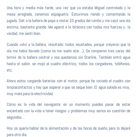
Una hora y media más tarde, una vez que ya estaba Miguel controlado y la
mesa arreglada, cenamos espaguetis. Estuvimos riendo y comentando la
jugada. Salí a la bañera de popa a restar 10 grados del rumbo y me cayó una ola
encima, bastante grande. Me agarré a la bitácora con todas mis fuerzas y, la
verdad, me sentí bien.
Cuando volví a la bañera, resultado: todos asustados, porque creyeron que la
ola me había llevado (como no me suelo atar…). Se rompieron tres caras del
bimini de la bañera central y nos quedamos sin Starlink. También entró agua
hasta el salón: se mojó el cuadro eléctrico, todos los cargadores, teléfonos,
etc.
Ahora estoy cargando baterías con el motor, porque he rociado el cuadro con
limpiacontactos y hay que esperar a que se seque bien. El agua salada es muy,
muy mala para la electricidad.
Cómo es la vida del navegante: en un momento puedes pasar de estar
encantado con la vida a tener riesgos y problemas muy serios en cuestión de
segundos…
Hoy os quería hablar de la alimentación y de las horas de sueño, pero lo dejaré
para otro día.