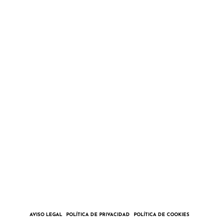
LA EXPEDICIÓN
BITÁCORA
COLABORA
TIENDA
CONTACTO
Pedro – Alegría Marineros
Paula – Allende los Mares
CONTACTAR
ENGLISH
AVISO LEGAL
POLÍTICA DE PRIVACIDAD
POLÍTICA DE COOKIES