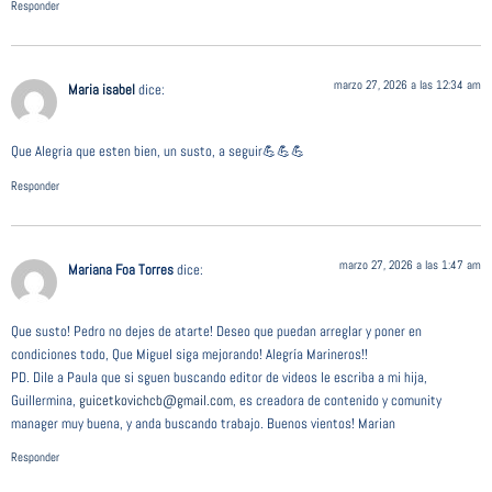
Responder
marzo 27, 2026 a las 12:34 am
Maria isabel
dice:
Que Alegria que esten bien, un susto, a seguir💪💪💪
Responder
marzo 27, 2026 a las 1:47 am
Mariana Foa Torres
dice:
Que susto! Pedro no dejes de atarte! Deseo que puedan arreglar y poner en
condiciones todo, Que Miguel siga mejorando! Alegría Marineros!!
PD. Dile a Paula que si sguen buscando editor de videos le escriba a mi hija,
Guillermina,
guicetkovichcb@gmail.com
, es creadora de contenido y comunity
manager muy buena, y anda buscando trabajo. Buenos vientos! Marian
Responder