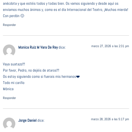
anécdota y que estéis todos y todas bien. Os vamos siguiendo y desde aquí os
enviamos muchos ánimos y, como es el día Internacional del Teatro, ¡Muchas mierda!
Con perdón 🙂
Responder
marzo 27, 2026 a las 2:31 pm
Monica Ruiz M Vara De Rey
dice:
Vaya suatazo!!!
Por favor, Pedro, no dejéis de ataros!!!
Os estoy siguiendo como si fuerais mis hermanos❤️
Todo mi cariño
Mónica
Responder
marzo 28, 2026 a las 5:17 pm
Jorge Daniel
dice: