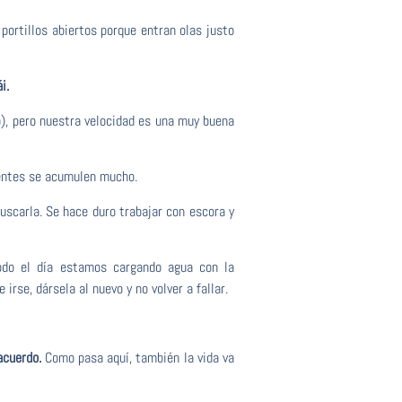
ortillos abiertos porque entran olas justo
i.
o), pero nuestra velocidad es una muy buena
dientes se acumulen mucho.
uscarla. Se hace duro trabajar con escora y
do el día estamos cargando agua con la
rse, dársela al nuevo y no volver a fallar.
acuerdo.
Como pasa aquí, también la vida va