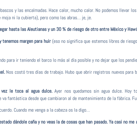
scos y las encalmadas. Hace calor, mucho calor. No podemos llevar los p
moja ni la cubierta), pero como las abras… je, je.
gar hasta las Aleutianas y un 30 % de riesgo de otro entre México y Hawá
y tenemos margen para huir
(eso no significa que estemos libres de riesg
ndo para ir teniendo el barco lo más al día posible y no dejar que los pen
el.
Nos costó tres días de trabajo. Hubo que abrir registros nuevos para b
vez le toca al agua dulce.
Ayer nos quedamos sin agua dulce. Hoy to
 va fantástica desde que cambiaron al de mantenimiento de la fábrica. Fue i
cuerdo. Cuando me venga a la cabeza os la digo…
estado dándole caña y no veas la de cosas que han pasado. Ya casi no me 