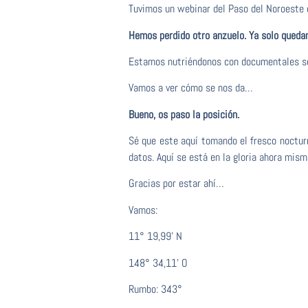
Tuvimos un webinar del Paso del Noroeste 
Hemos perdido otro anzuelo. Ya solo queda
Estamos nutriéndonos con documentales so
Vamos a ver cómo se nos da…
Bueno, os paso la posición.
Sé que este aquí tomando el fresco nocturn
datos. Aquí se está en la gloria ahora mism
Gracias por estar ahí…
Vamos:
11° 19,99’ N
148° 34,11’ O
Rumbo: 343°