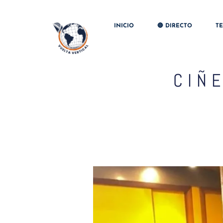
INICIO
🔴 DIRECTO
T
CIÑ