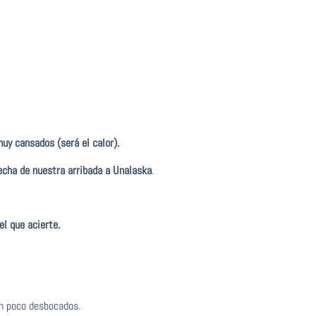
muy cansados (será el calor).
echa de nuestra arribada a Unalaska
.
el que acierte.
un poco desbocados.