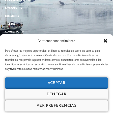
LA EXPEDICIÓN
BITÁCORA
COLABORA
TIENDA
CONTACTO
Gestionar consentimiento
Pedro – Alegría Marineros
Para ofrecer las mejores experiencias, utilizamos tecnologías como las cookies para
almacenar y/o acceder a la información del dispositivo. El consentimiento de estas
Paula – Allende los Mares
tecnologías nos permitirá procesar datos como el comportamiento de navegación o las
identificaciones únicas en este sitio. No consentir o retirar el consentimiento, puede afectar
negativamente a ciertas características y funciones.
CONTACTAR
ACEPTAR
ENGLISH
DENEGAR
VER PREFERENCIAS
AVISO LEGAL
POLÍTICA DE PRIVACIDAD
POLÍTICA DE COOKIES