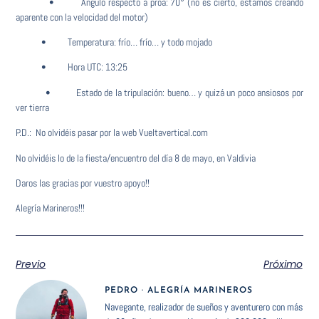
• Ángulo respecto a proa: 70° (no es cierto, estamos creando
aparente con la velocidad del motor)
• Temperatura: frío… frío… y todo mojado
• Hora UTC: 13:25
• Estado de la tripulación: bueno… y quizá un poco ansiosos por
ver tierra
P.D.: No olvidéis pasar por la web Vueltavertical.com
No olvidéis lo de la fiesta/encuentro del día 8 de mayo, en Valdivia
Daros las gracias por vuestro apoyo!!
Alegría Marineros!!!
Previo
Próximo
PEDRO · ALEGRÍA MARINEROS
Navegante, realizador de sueños y aventurero con más