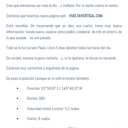
Creo que estaremos así todo el día… y mañana. Por la noche vuelve el viento.
Contaros que tenemos nueva página web:
VUELTAVERTICAL.COM
Está increíble. Os recomiendo que os deis una vuelta: tiene muy buena
información, tienda nueva, explica cómo podéis colaborar, da info en directo de
lo que sucede… es una pasada.
Todo se lo ha currado Paula. Lleva 5 días dándole todas las horas del día.
De verdad, merece la pena visitarla… y, si te apetece, te llevas un recuerdo.
Estamos muy contentos y orgullosos de la página.
Os paso la posición (aunque en la web la tenéis también):
• Posición: 53°58,87 S / 145°46,07 W
• Rumbo: 085
• Velocidad media a motor: 5,2 nudos
• Viento: 8 nudos