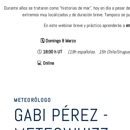
Durante años se trataron como “historias de mar”, hoy en día a pesar d
extremos muy localizados y de duración breve. Tampoco se pue
En este webinar breve y práctico aprenderás a
en
🗓️ Domingo 8 Marzo
🕔
18:00 h UT
(19h españolas. 15h Chile/Urugua
💻
Online
METEORÓLOGO
GABI PÉREZ -