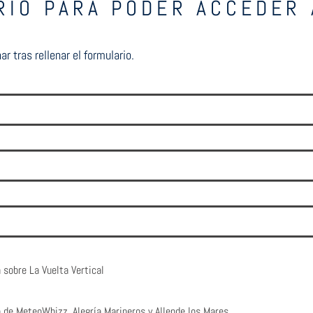
RIO PARA PODER ACCEDER 
r tras rellenar el formulario.
 sobre La Vuelta Vertical
n de MeteoWhizz, Alegría Marineros y Allende los Mares.