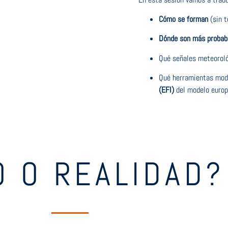
Cómo se forman
(sin t
Dónde son más probab
Qué señales meteoroló
Qué herramientas mode
(EFI)
del modelo euro
O O REALIDAD?