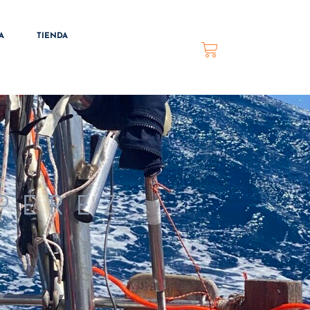
A
TIENDA
 PÉREZ