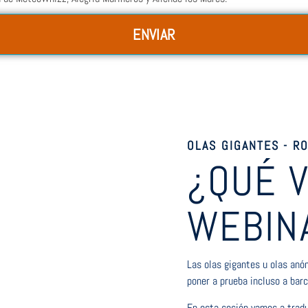
ENVIAR
OLAS GIGANTES - R
¿QUÉ 
WEBIN
Las olas gigantes u olas anó
poner a prueba incluso a bar
En esta sesión vamos a tradu