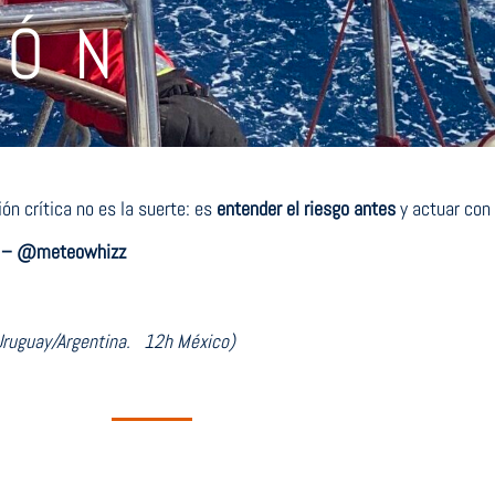
IÓN
ión crítica no es la suerte: es
entender el riesgo antes
y actuar con
z – @meteowhizz
Uruguay/Argentina. 12h México)