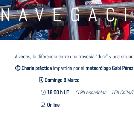
NAVEGAC
A veces, la diferencia entre una travesía “dura” y una situac
⏱️ Charla práctica
impartida por el
meteorólogo Gabi Pére
🗓️ Domingo 8 Marzo
🕔
18:00 h UT
(19h españolas. 15h Chile/
💻
Online