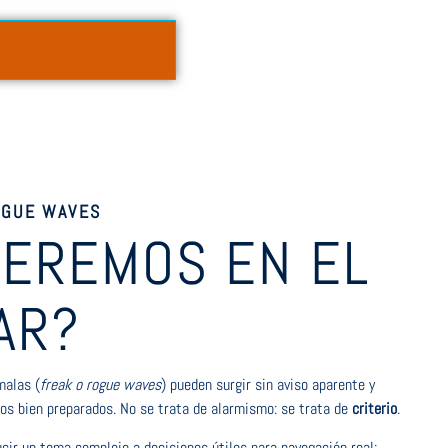
OGUE WAVES
VEREMOS EN EL
AR?
malas (
freak o rogue waves
) pueden surgir sin aviso aparente y
cos bien preparados. No se trata de alarmismo: se trata de
criterio
.
cir un tema complejo a decisiones útiles para navegación real: