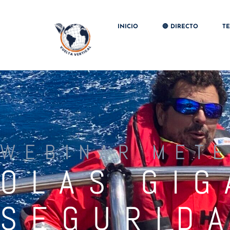
INICIO
🔴 DIRECTO
T
WEBINAR METE
OLAS GIG
SEGURID