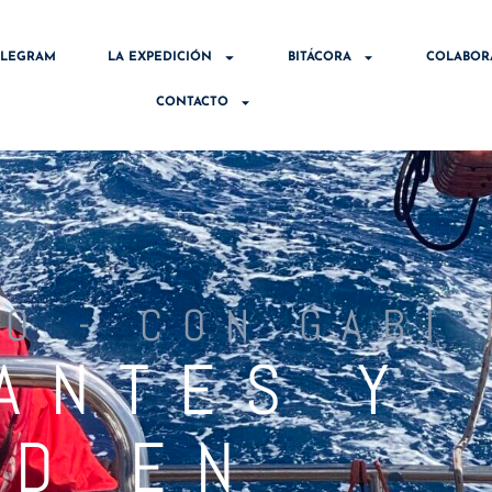
ELEGRAM
LA EXPEDICIÓN
BITÁCORA
COLABOR
CONTACTO
O - CON GABI
ANTES Y
AD EN