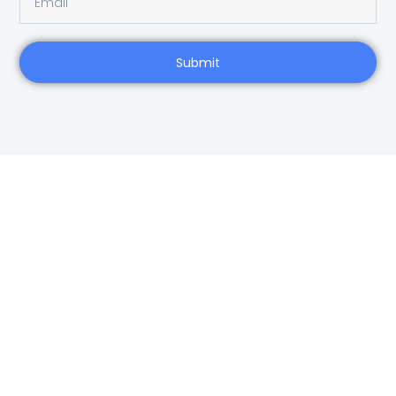
Submit
VUELTA VERTICAL
Vuelta al mundo a vela en sentido Sur-Norte (Antártico y Ártico) a través de los
cinco océanos. 40.000 millas en 12 meses. Primera vuelta al mundo a vela
retransmitida en directo las 24 horas en Youtube.
INICIO
🔴 DIRECTO
TELEGRAM