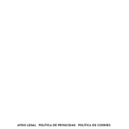
LA EXPEDICIÓN
BITÁCORA
COLABORA
TIENDA
CONTACTO
Pedro – Alegría Marineros
Paula – Allende los Mares
CONTACTAR
ENGLISH
AVISO LEGAL
POLÍTICA DE PRIVACIDAD
POLÍTICA DE COOKIES